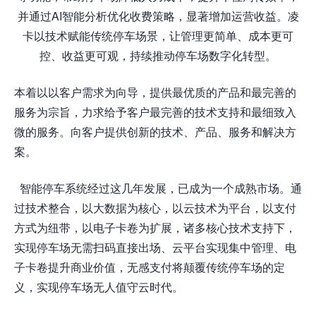
并通过AI智能分析优化收费策略，显著增加运营收益。凌
卡以技术赋能传统停车场景，让管理更简单、成本更可
控、收益更可观，持续推动停车场数字化转型。
本着以以客户需求为向导，提供最优质的产品和最完善的
服务为宗旨，力求给予客户最完善的技术支持和最细致入
微的服务。向客户提供创新的技术、产品、服务和解决方
案。
智能停车系统经过这几年发展，已成为一个成熟市场。通
过技术整合，以大数据为核心，以云技术为平台，以支付
方式为纽带，以电子卡卷为扩展，诸多核心技术支持下，
实现停车场无需扫码直接出场、云平台实现集中管理、电
子卡卷提升商业价值，无感支付将颠覆传统停车场的定
义，实现停车场无人值守云时代。