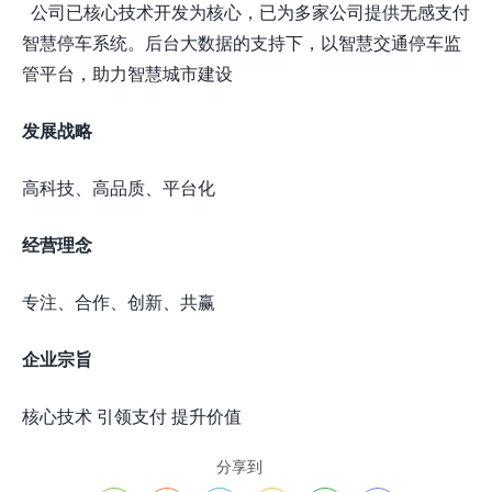
公司已核心技术开发为核心，已为多家公司提供无感支付
智慧停车系统。后台大数据的支持下，以智慧交通停车监
管平台，助力智慧城市建设
发展战略
高科技、高品质、平台化
经营理念
专注、合作、创新、共赢
企业宗旨
核心技术 引领支付 提升价值
分享到