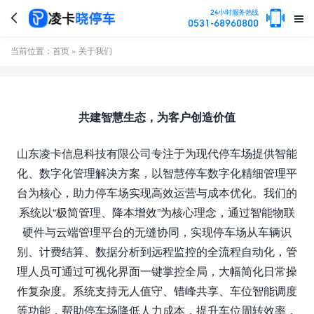

24小时服务热线


0531-68960800
当前位置：
首页
» 关于我们
共建智慧生态，为客户创造价值
山东凌卡信息科技有限公司专注于为现代停车场提供智能
化、数字化管理解决方案，以智慧停车数字化精细管理平
台为核心，助力停车场实现高效运营与成本优化。我们的
系统以“极简管理、降本增效”为核心理念，通过智能物联
硬件与云端管理平台的无缝协同，实现停车场从车辆识
别、计费结算、数据分析到远程监控的全流程自动化，管
理人员可通过可视化界面一键掌控全局，大幅简化日常操
作复杂度。系统支持无人值守、错峰共享、车位智能调度
等功能，帮助停车场降低人力成本，提升车位周转效率，