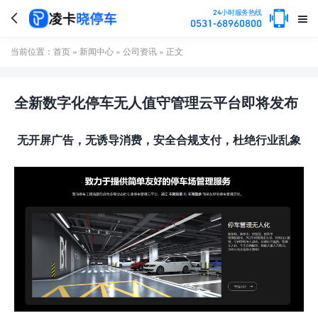

24小时服务热线


0531-68960800
当前位置：
首页
»
新闻中心
»
公司资讯
» 正文
全新数字化停车无人值守管理云平台即将发布
无开屏广告，无诱导消费，安全合规支付，杜绝行业乱象