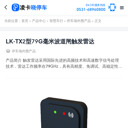

24小时服务热线


0531-68960800
当前位置：
首页
»
产品中心
»
智慧车行
»
停车场外围产品
» 正文
LK-TX2型79G毫米波道闸触发雷达

停车场外围产品
产品简介 触发雷达采用国际先进的高频技术和高速数字信号处理
技术，雷达工作频率在79GHz，具有高精度、免调试、高稳定性等
特点。雷达检测范围可调，触发雷达反应灵敏...