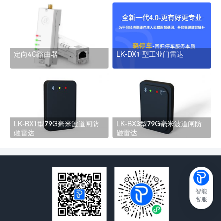
定向4G路由器
LK-DX1 型工业门雷达
LK-BX1型79G毫米波道闸防
LK-BX3型79G毫米波道闸防
砸雷达
砸雷达
智能
客服