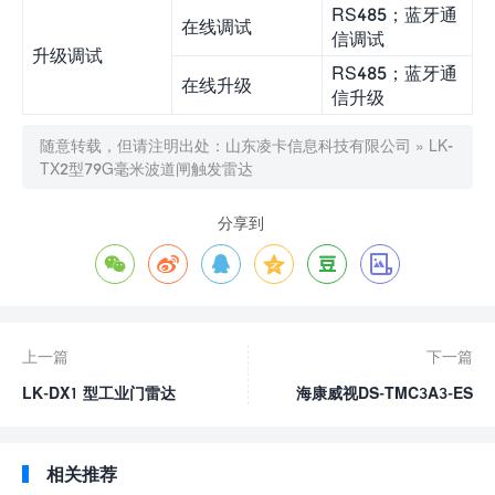
RS485；蓝牙通
在线调试
信调试
升级调试
RS485；蓝牙通
在线升级
信升级
随意转载，但请注明出处：
山东凌卡信息科技有限公司
»
LK-
TX2型79G毫米波道闸触发雷达
分享到






上一篇
下一篇
LK-DX1 型工业门雷达
海康威视DS-TMC3A3-ES
相关推荐